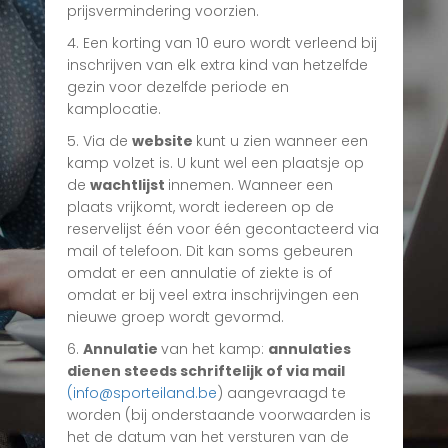
prijsvermindering voorzien.
4. Een korting van 10 euro wordt verleend bij
inschrijven van elk extra kind van hetzelfde
gezin voor dezelfde periode en
kamplocatie.
5. Via de
website
kunt u zien wanneer een
kamp volzet is. U kunt wel een plaatsje op
de
wachtlijst
innemen. Wanneer een
plaats vrijkomt, wordt iedereen op de
reservelijst één voor één gecontacteerd via
mail of telefoon. Dit kan soms gebeuren
omdat er een annulatie of ziekte is of
omdat er bij veel extra inschrijvingen een
nieuwe groep wordt gevormd.
6.
Annulatie
van het kamp:
annulaties
dienen steeds schriftelijk of via mail
(info@sporteiland.be
) aangevraagd te
worden (bij onderstaande voorwaarden is
het de datum van het versturen van de